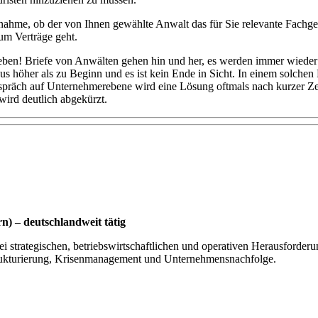
nahme, ob der von Ihnen gewählte Anwalt das für Sie relevante Fachgebi
um Verträge geht.
nleben! Briefe von Anwälten gehen hin und her, es werden immer wiede
aus höher als zu Beginn und es ist kein Ende in Sicht. In einem solchen F
räch auf Unternehmerebene wird eine Lösung oftmals nach kurzer Zeit 
wird deutlich abgekürzt.
) – deutschlandweit tätig
i strategischen, betriebswirtschaftlichen und operativen Herausforderu
ukturierung, Krisenmanagement und Unternehmensnachfolge.